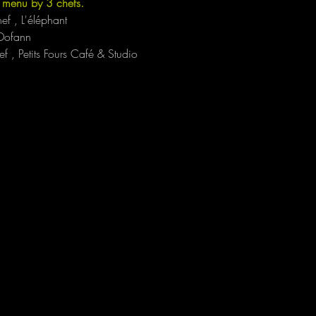
e menu by 3 chefs.
 , L'éléphant 
 Dofann
 , Petits Fours Café & Studio