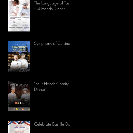
The Language of Taste
– 4 Hands Dinner
Symphony of Cuisine
“Four Hands Charity
Dinner”
Celebrate Bastille Day