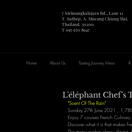
7 Sirimangkalajarn Rd., Lane 11
T. Suthep, A. Mueang Chian
g Mai,
Thailand, 50200.
T 097 970 8947
Home
About Us
Tasting Journey Menu
À 
L'éléphant Chef's 
"Scent Of The Rain"
Sunday 27th June 2021 , 1,780.
Enjoy 7 courses French Culinary
Discover what it is that makes Fr
The menu evokes classy dining, t