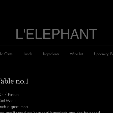
L'ELEPHANT
La Carte
Lunch
Ingredients
Wine List
Upcoming Ev
Table no.1
- / Person 
 Set Menu
ench a great meal.
op quality products Seasonal Ingredients and rich balanced.