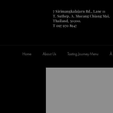
7 Sirimangkalajarn Rd., Lane 11
T. Suthep, A. Mueang Chian
g Mai,
Thailand, 50200.
T 097 970 8947
Home
About Us
Tasting Journey Menu
À 