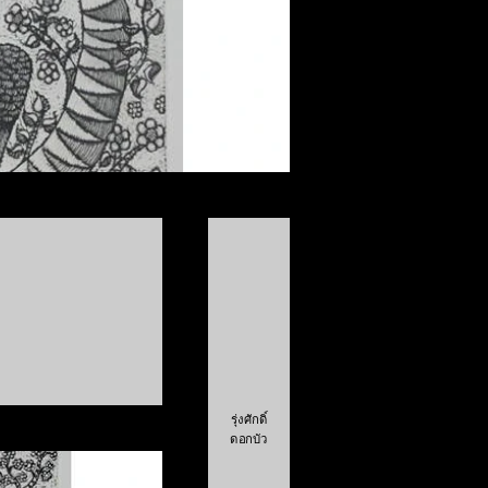
รุ่งศักดิ์
ดอกบัว