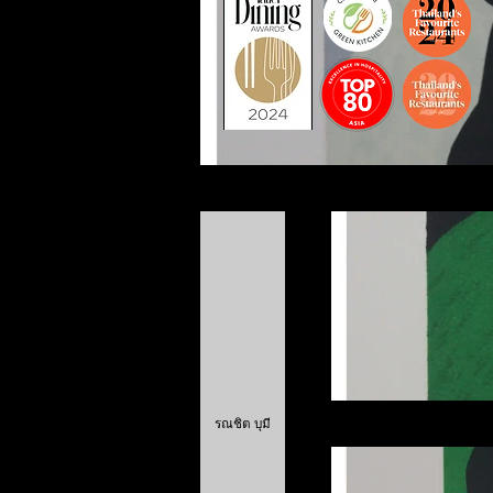
รณชิต บุมี