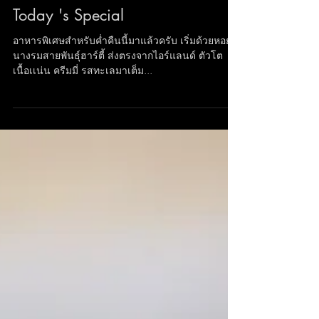
Today 's Special
อาหารพิเศษสำหรับค่ำคืนนี้มาแล้วครับ เริ่มด้วยหอย
นางรมสายพันธุ์ฮาร์ตี้ ส่งตรงจากไอร์แลนด์ ตัวโต
เนื้อเเน่น ครีมมี่ รสทะเลมาเต็ม...