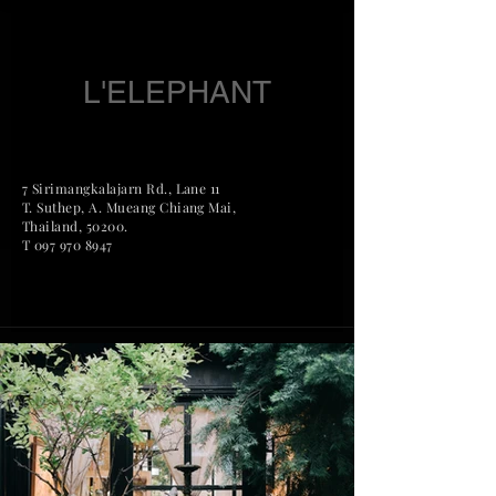
L'ELEPHANT
7 Sirimangkalajarn Rd., Lane 11
T. Suthep, A. Mueang Chian
g Mai,
Thailand, 50200.
T
097 970 8947