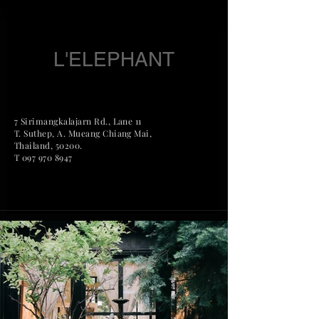
L'ELEPHANT
7 Sirimangkalajarn Rd., Lane 11
T. Suthep, A. Mueang Chian
g Mai,
Thailand, 50200.
T
097 970 8947