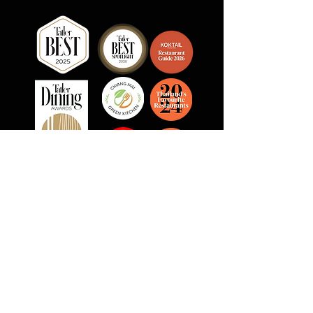
Join our mailing list for updates,
events and recipes
Email Address
Join our updates!