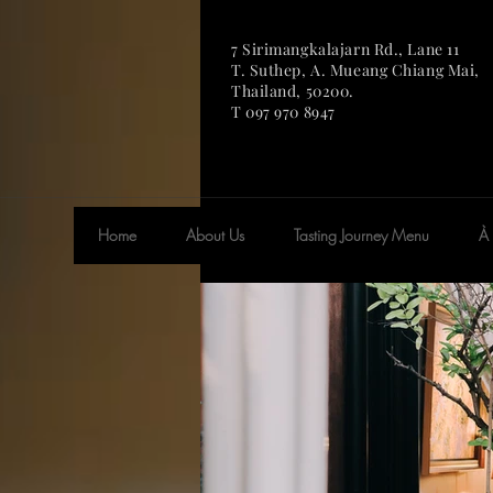
7 Sirimangkalajarn Rd., Lane 11
T. Suthep, A. Mueang Chian
g Mai,
Thailand, 50200.
T 097 970 8947
Home
About Us
Tasting Journey Menu
À 