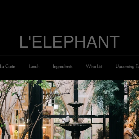
L'ELEPHANT
La Carte
Lunch
Ingredients
Wine List
Upcoming Ev