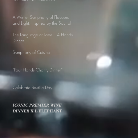
A Winter Symphony of Flavours
and Light, Inspired by the Soul of
Lanna.
The Language of Taste – 4 Hands
Dinner
Symphony of Cuisine
“Four Hands Charity Dinner”
Celebrate Bastille Day
𝑰𝑪𝑶𝑵𝑰𝑪 𝑷𝑹𝑬𝑴𝑰𝑬𝑹 𝑾𝑰𝑵𝑬
𝑫𝑰𝑵𝑵𝑬𝑹 𝐗 𝐋'𝐄́𝐋𝐄́𝐏𝐇𝐀𝐍𝐓