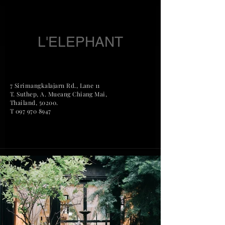
L'ELEPHANT
7 Sirimangkalajarn Rd., Lane 11
T. Suthep, A. Mueang Chian
g Mai,
Thailand, 50200.
T
097 970 8947