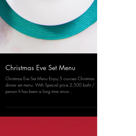
Christmas Eve Set Menu
Christmas Eve Set Menu Enjoy 5 courses Christmas
dinner set menu. With Special price 2,500 baht /
person It has been a long time since...