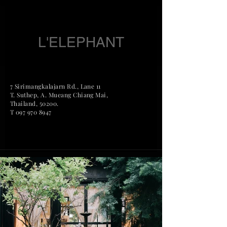
L'ELEPHANT
7 Sirimangkalajarn Rd., Lane 11
T. Suthep, A. Mueang Chian
g Mai,
Thailand, 50200.
T
097 970 8947