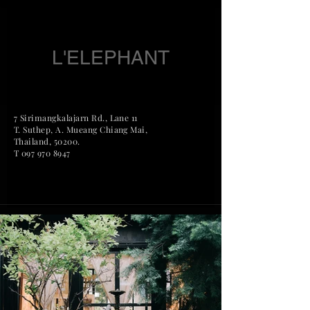
L'ELEPHANT
7 Sirimangkalajarn Rd., Lane 11
T. Suthep, A. Mueang Chian
g Mai,
Thailand, 50200.
T
097 970 8947