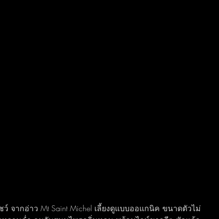
โชว์ จากอ่าว Mt Saint Michel เลี้ยงดูแบบออแกนิค ขนาดตัวไม่