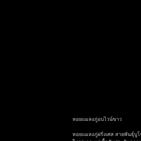
หอยแมลงภู่อบไวน์ขาว
หอยแมลงภู่ฝรั่งเศส สายพันธุ์บู