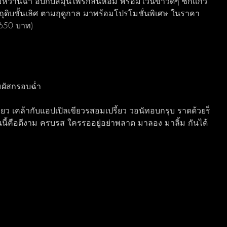
มหวานฉ่ำ อบกับสมุนไพรกลิ่นหอม พร้อมไวน์ขาวดีๆ ซักแก้ว 
วัตถุดิบชั้นเลิศ ตามฤดูกาล มาพร้อมโปรโมชั่นพิเศษ ในราคา
 650 บาท)
มผัสกรอบฉ่ำ
ยว เคล้ากับแอปเปิลเขียวรสอมเปรี้ยว วอนัทอบกรุบ ราดด้วยร็
ี้คือดีงาม ครบรส ใครรออยู่อย่าพลาด มาลอง มาลิ้ม กันได้