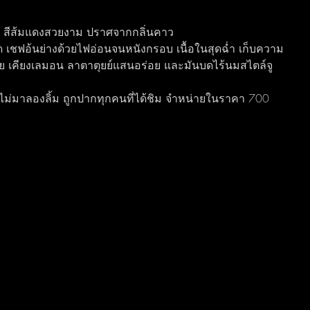
ื่น สีส้มแดงสวยงาม ปราศจากกลิ่นคาว
ุด เชฟอ้นย่างด้วยไฟอ่อนจนหนังกรอบ เนื้อในสุดฉ่ำ เก็บความ
ลัย เคียงเลมอน ลาตาตุยย์แสนอร่อย และมันบดไร้นมสไตล์จู
าไม่มาลองลิ้ม ถูกปากทุกคนที่ได้ชิม จำหน่ายในราคา 700 