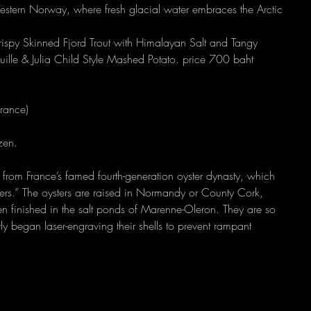
estern Norway, where fresh glacial water embraces the Arctic 
py Skinned Fjord Trout with Himalayan Salt and Tangy 
lle & Julia Child Style Mashed Potato. price 700 baht
rance) 
zen.
rs from France’s famed fourth-generation oyster dynasty, which 
ysters.” The oysters are raised in Normandy or County Cork, 
 then finished in the salt ponds of Marenne-Oleron. They are so 
tly began laser-engraving their shells to prevent rampant 