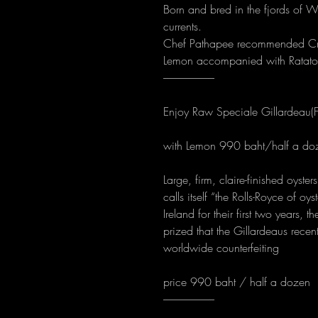
Born and bred in the fjords of W
currents.
Chef Pathapee recommended Cris
Lemon accompanied with Ratatoui
------------------------
Enjoy Raw Speciale Gillardeau(F
with Lemon 990 baht/half a do
Large, firm, claire-finished oyste
calls itself “the Rolls-Royce of o
Ireland for their first two years,
prized that the Gillardeaus recen
worldwide counterfeiting
price 990 baht / half a dozen
------------------------