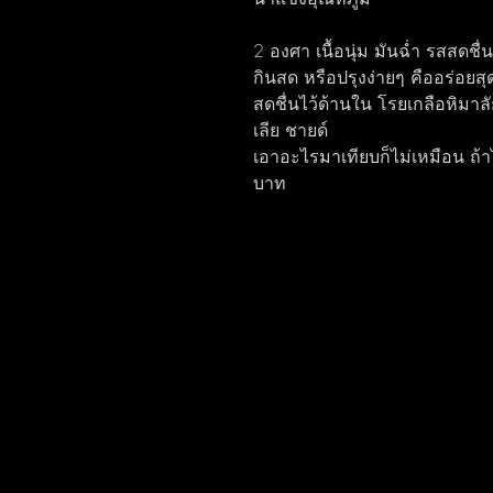
2 องศา เนื้อนุ่ม มันฉ่ำ รสสดช
กินสด หรือปรุงง่ายๆ คืออร่อยส
สดชื่นไว้ด้านใน โรยเกลือหิมา
เลีย ชายด์
เอาอะไรมาเทียบก็ไม่เหมือน ถ้
บาท