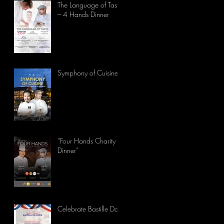
The Language of Taste
– 4 Hands Dinner
Symphony of Cuisine
“Four Hands Charity
Dinner”
Celebrate Bastille Day