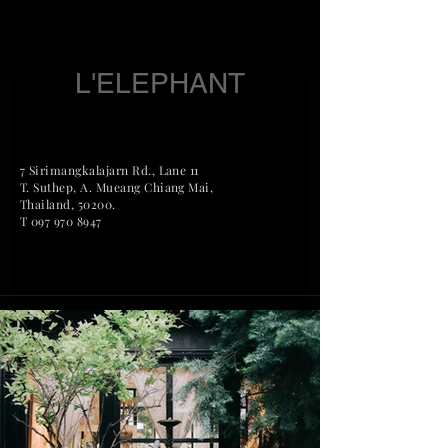
L'ELEPHANT
7 Sirimangkalajarn Rd., Lane 11
T. Suthep, A. Mueang Chian
g Mai,
Thailand, 50200.
T
097 970 8947