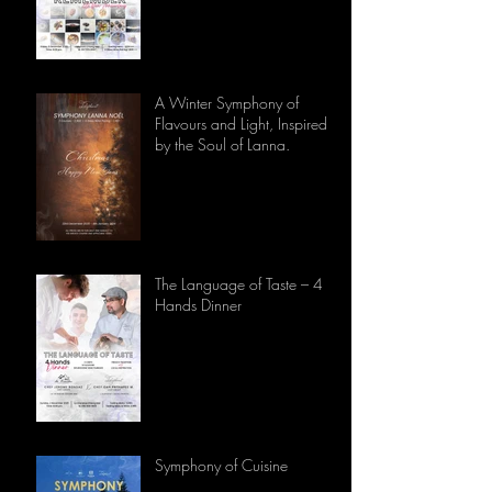
A Winter Symphony of
Flavours and Light, Inspired
by the Soul of Lanna.
The Language of Taste – 4
Hands Dinner
Symphony of Cuisine