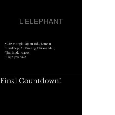
L'ELEPHANT
7 Sirimangkalajarn Rd., Lane 11
T. Suthep, A. Mueang Chian
g Mai,
Thailand, 50200.
T
097 970 8947
Final Countdown!