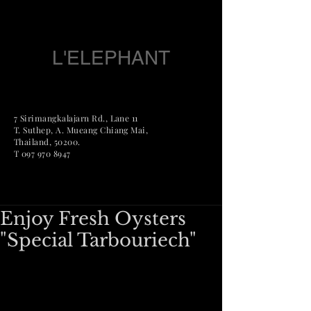
L'ELEPHANT
7 Sirimangkalajarn Rd., Lane 11
T. Suthep, A. Mueang Chian
g Mai,
Thailand, 50200.
T
097 970 8947
Enjoy Fresh Oysters
"Special Tarbouriech"