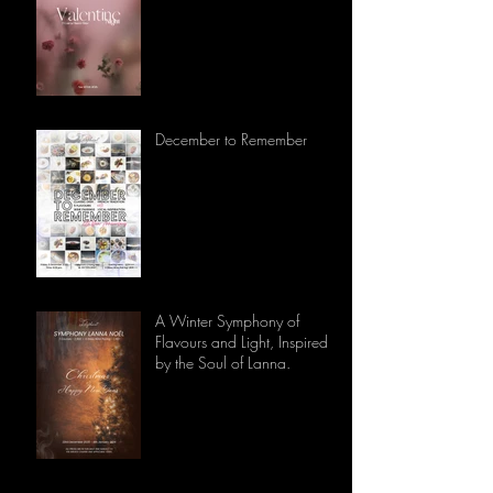
December to Remember
A Winter Symphony of
Flavours and Light, Inspired
by the Soul of Lanna.