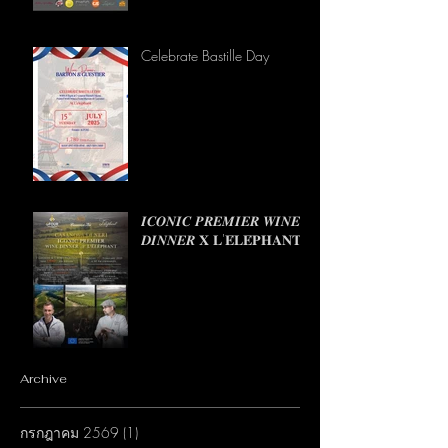
Celebrate Bastille Day
𝑰𝑪𝑶𝑵𝑰𝑪 𝑷𝑹𝑬𝑴𝑰𝑬𝑹 𝑾𝑰𝑵𝑬
𝑫𝑰𝑵𝑵𝑬𝑹 𝐗 𝐋'𝐄́𝐋𝐄́𝐏𝐇𝐀𝐍𝐓
Archive
กรกฎาคม 2569
(1)
1 กระทู้